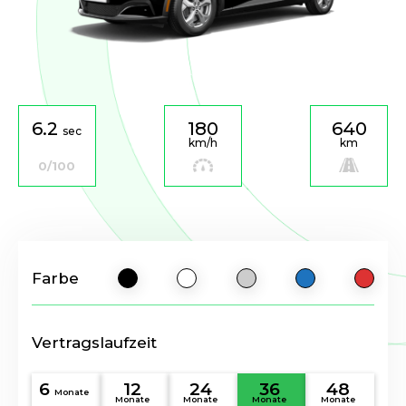
6.2
180
640
sec
km/h
km
0/100
Farbe
Vertragslaufzeit
6
12
24
36
48
Monate
Monate
Monate
Monate
Monate