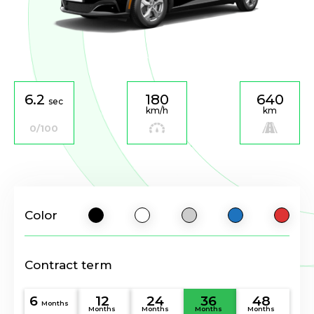
6.2
180
640
sec
km/h
km
0/100
Color
Contract term
6
12
24
36
48
Months
Months
Months
Months
Months