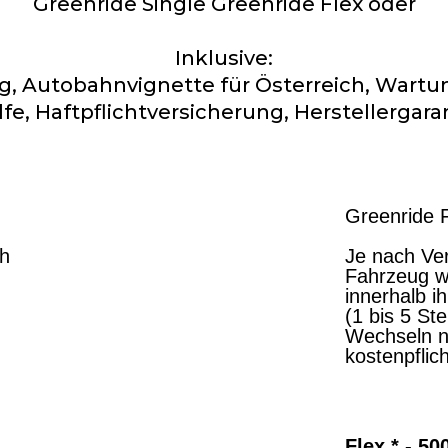
Greenride Single Greenride Flex oder
Inklusive:
ng, Autobahnvignette für Österreich, Wartu
lfe, Haftpflichtversicherung, Herstellergar
Greenride 
ch
Je nach Ver
Fahrzeug we
innerhalb i
(1 bis 5 St
Wechseln n
kostenpflich
Flex * - 5