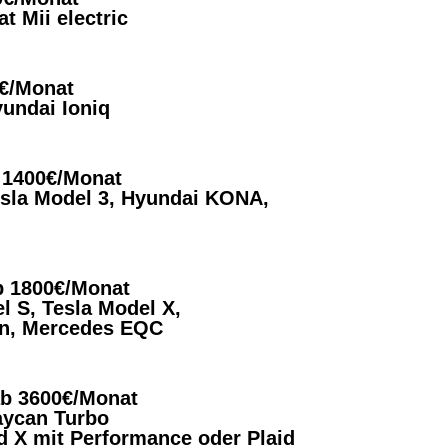
t Mii electric
0€/Monat
undai Ioniq
b 1400€/Monat
esla Model 3, Hyundai KONA,
ab 1800€/Monat
l S, Tesla Model X,
on, Mercedes EQC
 ab 3600€/Monat
aycan Turbo
d X mit Performance oder Plaid