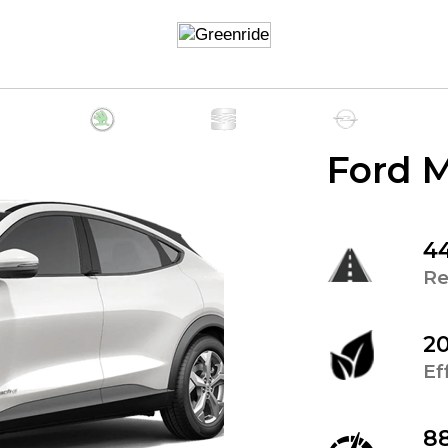
Ford 
4
Re
2
Ef
8