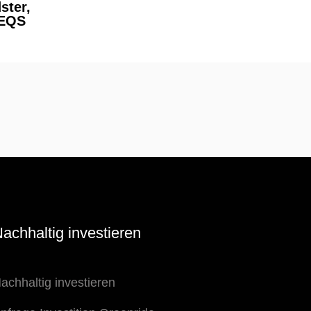
ster,
 EQS
achhaltig investieren
achhaltig investieren