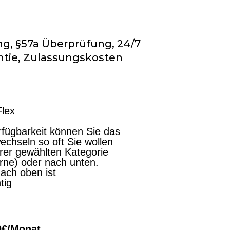
ng, §57a Überprüfung, 24/7
antie, Zulassungskosten
Flex
fügbarkeit können Sie das
chseln so oft Sie wollen
hrer gewählten Kategorie
erne) oder nach unten.
ach oben ist
tig
00€/Monat