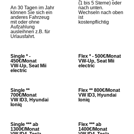
(1 bis 5 Sterne) oder
An 30 Tagen im Jahr
nach unten.
können Sie sich ein
Wechseln nach oben
anderes Fahrzeug
ist
mit oder ohne
kostenpflichtig
Aufzahlung
ausleihnen z.B. für
Urlausfahrt.
Single * -
Flex * - 500€/Monat
450€/Monat
VW-Up, Seat Mii
VW-Up, Seat Mii
electric
electric
Single **
Flex ** 800€/Monat
700€/Monat
VW ID3, Hyundai
VW ID3, Hyundai
Ioniq
Ioniq
Single *** ab
Flex *** ab
1300€/Monat
1400€/Monat
VW ID4, Tesla
VW ID4, Tesla