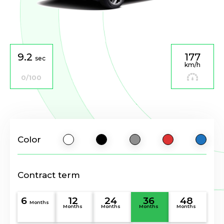
9.2
177
sec
km/h
0/100
Color
Contract term
6
12
24
36
48
Months
Months
Months
Months
Months