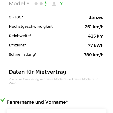
Model Y
7
0 - 100*
3.5 sec
Höchstgeschwindigkeit
261 km/h
Reichweite*
425 km
Effizienz*
177 kWh
Schnellladung*
780 km/h
Daten für Mietvertrag
Premium Carsharing mit Tesla Model S und Tesla Model X in
Wien.
Fahrername und Vorname*