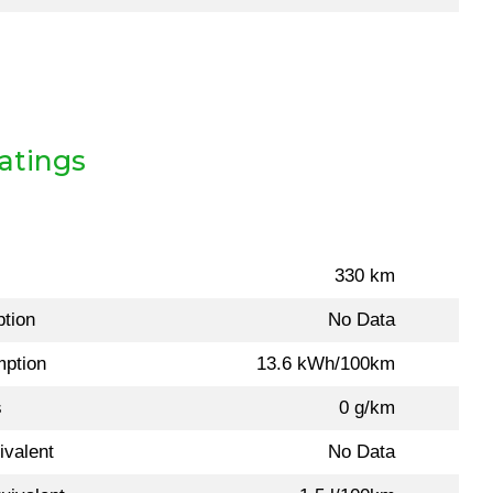
atings
330 km
tion
No Data
mption
13.6 kWh/100km
s
0 g/km
ivalent
No Data