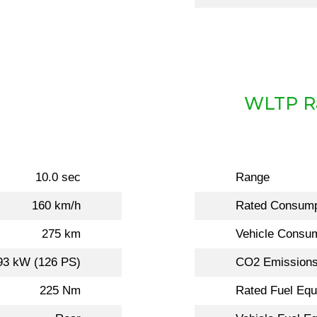
WLTP R
10.0 sec
Range
160 km/h
Rated Consump
275 km
Vehicle Consu
93 kW (126 PS)
CO2 Emission
225 Nm
Rated Fuel Equ