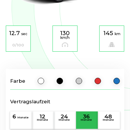
12.7
130
145
sec
km
km/h
0/100
Farbe
Vertragslaufzeit
6
12
24
36
48
Monate
Monate
Monate
Monate
Monate