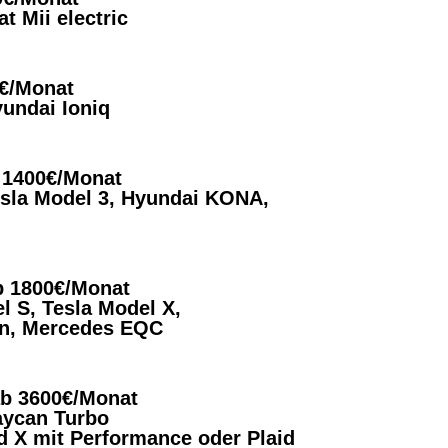
t Mii electric
0€/Monat
undai Ioniq
b 1400€/Monat
esla Model 3, Hyundai KONA,
ab 1800€/Monat
l S, Tesla Model X,
on, Mercedes EQC
 ab 3600€/Monat
aycan Turbo
d X mit Performance oder Plaid