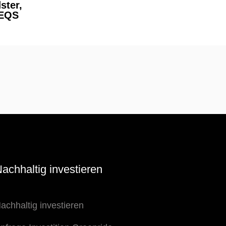
ster,
 EQS
achhaltig investieren
achhaltig investieren