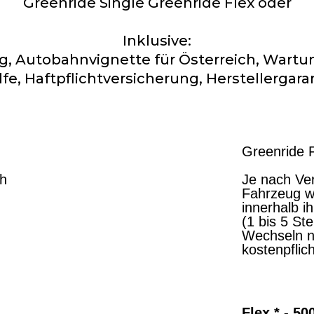
Greenride Single Greenride Flex oder
Inklusive:
ng, Autobahnvignette für Österreich, Wartu
lfe, Haftpflichtversicherung, Herstellergar
Greenride 
ch
Je nach Ver
Fahrzeug we
innerhalb i
(1 bis 5 St
Wechseln n
kostenpflich
Flex * - 5