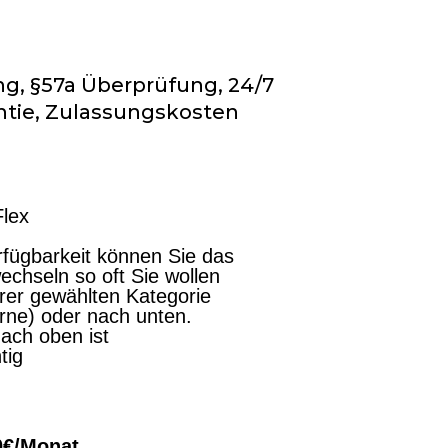
ng, §57a Überprüfung, 24/7
antie, Zulassungskosten
Flex
fügbarkeit können Sie das
chseln so oft Sie wollen
hrer gewählten Kategorie
erne) oder nach unten.
ach oben ist
tig
00€/Monat