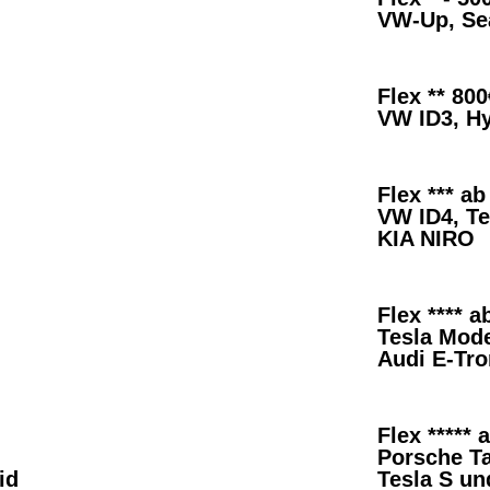
VW-Up, Sea
Flex ** 80
VW ID3, Hy
Flex *** a
VW ID4, T
KIA NIRO
Flex **** 
Tesla Mode
Audi E-Tr
Flex *****
Porsche T
id
Tesla S un