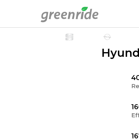
Hyund
4
Re
1
Ef
16