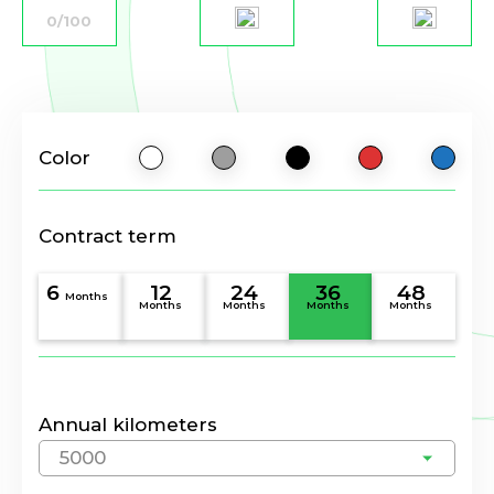
0/100
Color
Contract term
6
12
24
36
48
Months
Months
Months
Months
Months
Annual kilometers
5000